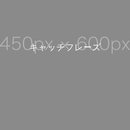
キ
ャ
ッ
チ
フ
レ
ー
ズ