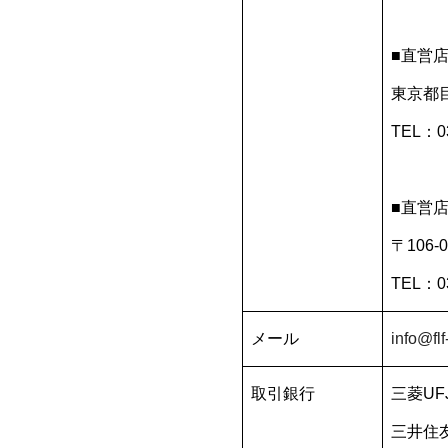
■直営
東京都目
TEL：03
■直営
〒106
TEL：03
メール
info@fl
取引銀行
三菱UF
三井住